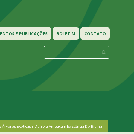
NTOS E PUBLICAÇÕES
BOLETIM
CONTATO
 Árvores Exóticas E Da Soja Ameaçam Existência Do Bioma