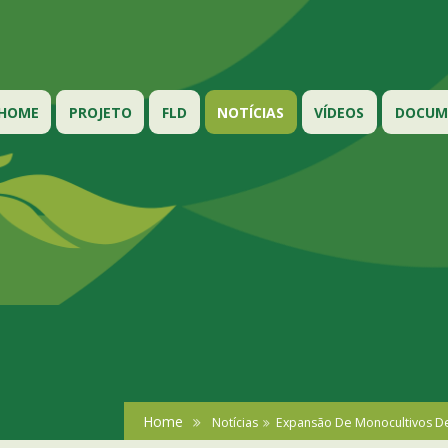
HOME
PROJETO
FLD
NOTÍCIAS
VÍDEOS
DOCUME
Home
Notícias
Expansão De Monocultivos De